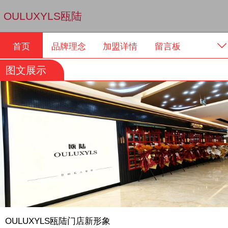
OULUXYLS瓯陆
首页
品牌理念
加盟详情
留言板
图文展示
OULUXYLS瓯陆门店新形象